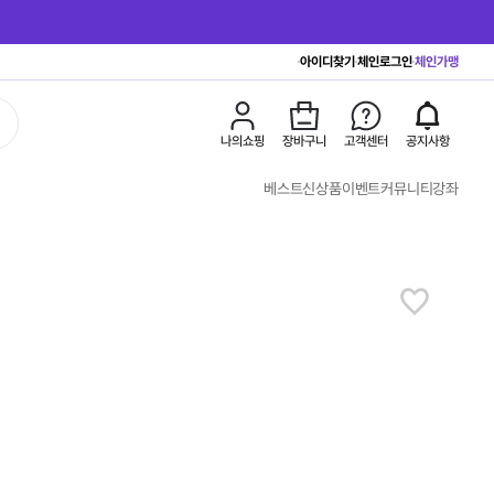
아이디찾기
체인로그인
체인가맹
나의쇼핑
장바구니
고객센터
공지사항
베스트
신상품
이벤트
커뮤니티
강좌