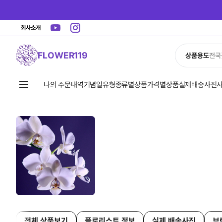
회사소개
FLOWER119
상품용도
전국
나의 주문내역
기념일유형
종류별상품
가격별상품
실제배송사진
전체 상품보기
플로리스트 정보
실제 배송사진
브