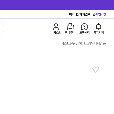
아이디찾기
체인로그인
체인가맹
나의쇼핑
장바구니
고객센터
공지사항
베스트
신상품
이벤트
커뮤니티
강좌