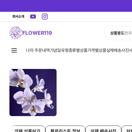
회사소개
FLOWER119
상품용도
전국
나의 주문내역
기념일유형
종류별상품
가격별상품
실제배송사진
전체 상품보기
플로리스트 정보
실제 배송사진
브