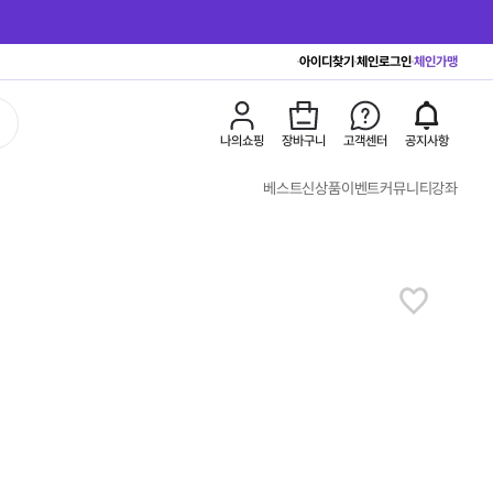
아이디찾기
체인로그인
체인가맹
나의쇼핑
장바구니
고객센터
공지사항
베스트
신상품
이벤트
커뮤니티
강좌