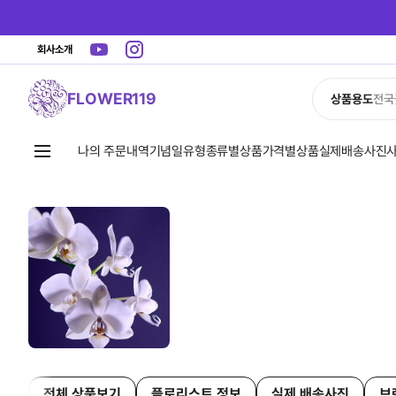
회사소개
FLOWER119
상품용도
전국
나의 주문내역
기념일유형
종류별상품
가격별상품
실제배송사진
전체 상품보기
플로리스트 정보
실제 배송사진
브