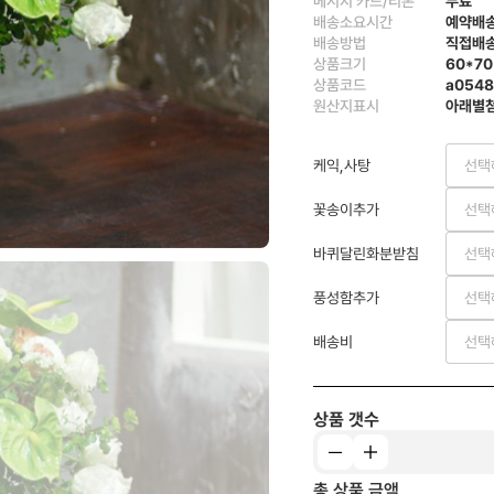
메시지 카드/리본
무료
배송소요시간
예약배
배송방법
직접배
상품크기
60*70
상품코드
a054
원산지표시
아래별
케익,사탕
선택
꽃송이추가
선택
바퀴달린화분받침
선택
풍성함추가
선택
배송비
선택
상품 갯수
총 상품 금액