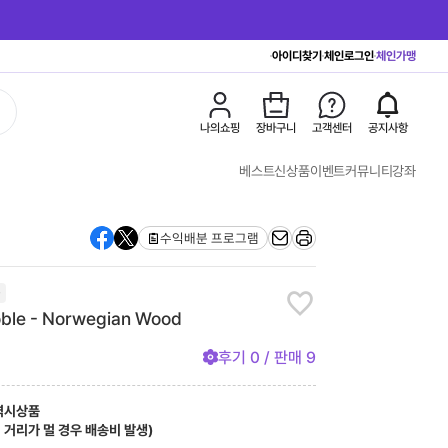
아이디찾기
체인로그인
체인가맹
나의쇼핑
장바구니
고객센터
공지사항
베스트
신상품
이벤트
커뮤니티
강좌
수익배분 프로그램
0
ble - Norwegian Wood
후기
0
/ 판매
9
역시상품
, 거리가 멀 경우 배송비 발생)