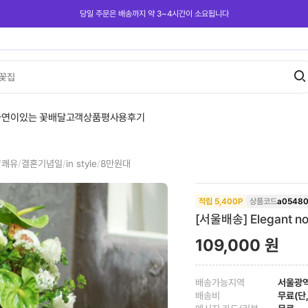
당일 주문은 배송까지 약 3~4시간이 소요됩니다
꽃집
사연이있는 꽃배달
고객상품평
사용후기
/
쾌유
/
결혼기념일
/
in style
/
8만원대
적립
5,400
P
상품코드
a0548
[서울배송] Elegant no
109,000
원
배송가능지역
서울광
배송비
무료(단