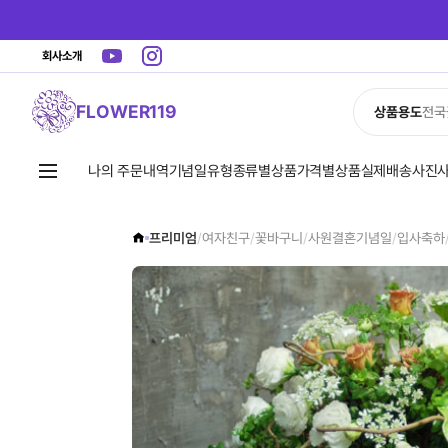
회사소개
FLOWER119
상품용도
전국
나의 주문내역
기념일유형
종류별상품
가격별상품
실제배송사진
프리미엄
/
여자친구
/
꽃바구니
/
사원결혼기념일
/
입사축하