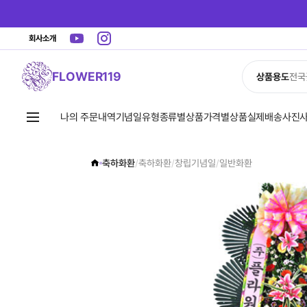
회사소개
FLOWER119
상품용도
전국
나의 주문내역
기념일유형
종류별상품
가격별상품
실제배송사진
축하화환
/
축하화환
/
창립기념일
/
일반화환