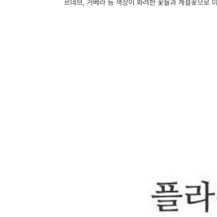
르네브, 거베라 등 색상이 화려한 꽃들과 계절꽃으로 