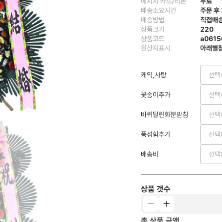
메시지 카드/리본
무료
배송소요시간
주문 후
배송방법
직접배
상품크기
220
상품코드
a0615
원산지표시
아래별
케익,사탕
선택
꽃송이추가
선택
바퀴달린화분받침
선택
풍성함추가
선택
배송비
선택
상품 갯수
총 상품 금액