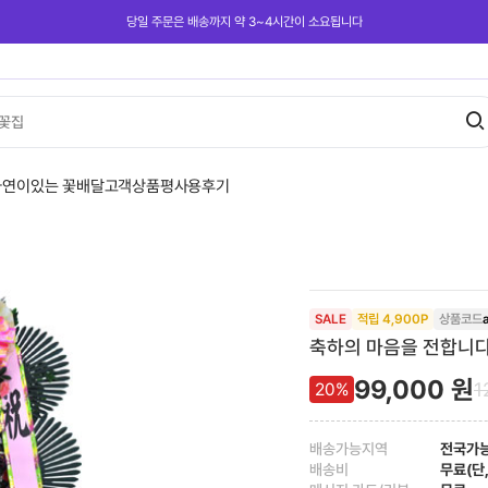
당일 주문은 배송까지 약 3~4시간이 소요됩니다
꽃집
사연이있는 꽃배달
고객상품평
사용후기
SALE
적립
4,900
P
상품코드
축하의 마음을 전합니다 -
99,000
원
1
20
%
배송가능지역
전국가
배송비
무료(단