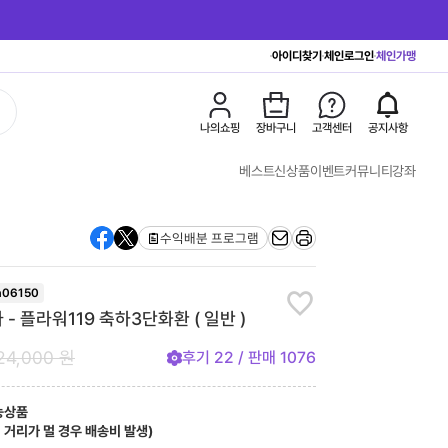
아이디찾기
체인로그인
체인가맹
나의쇼핑
장바구니
고객센터
공지사항
베스트
신상품
이벤트
커뮤니티
강좌
수익배분 프로그램
a06150
 플라워119 축하3단화환 ( 일반 )
24,000
원
후기
22
/ 판매
1076
능상품
, 거리가 멀 경우 배송비 발생)