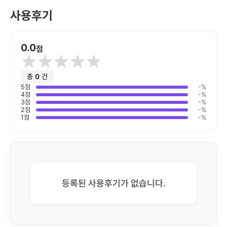
사용후기
0.0
점
총
0
건
5
점
-
%
4
점
-
%
3
점
-
%
2
점
-
%
1
점
-
%
등록된 사용후기가 없습니다.