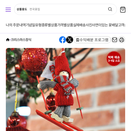
상품용도
전국꽃집
나의 주문내역
기념일유형
종류별상품
가격별상품
실제배송사진
사연이있는 꽃배달
고객상품
베스
수익배분 프로그램
크리스마스장식