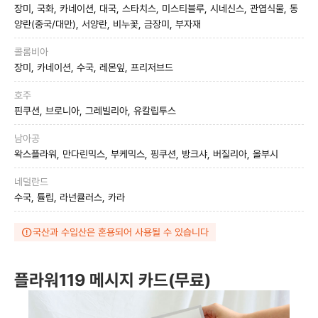
장미, 국화, 카네이션, 대국, 스타치스, 미스티블루, 시네신스, 관엽식물, 동
양란(중국/대만), 서양란, 비누꽃, 금장미, 부자재
콜롬비아
장미, 카네이션, 수국, 레몬잎, 프리저브드
호주
핀쿠션, 브로니아, 그레빌리아, 유칼립투스
남아공
왁스플라워, 만다린믹스, 부케믹스, 핑쿠션, 방크샤, 버질리아, 올부시
네덜란드
수국, 튤립, 라넌큘러스, 카라
국산과 수입산은 혼용되어 사용될 수 있습니다
플라워119 메시지 카드(무료)