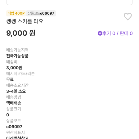
적립
400
P
상품코드
o06097
쌩쌩 스키를 타요
9,000
원
후기
0
/ 판매
0
배송가능지역
전국가능상품
배송비
3,000원
메시지 카드/리본
무료
배송소요시간
3-4일 소요
배송방법
택배배송
상품크기
0
상품코드
o06097
원산지표시
아래별첨참고